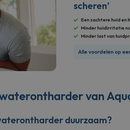
scheren’
ns
.aquazorg.nl
Sessie
add
.aquazorg.nl
Sessie
Een zachtere huid en 
Minder huidirritatie n
Minder last van huid
Alle voordelen op een
waterontharder van Aqu
waterontharder duurzaam?