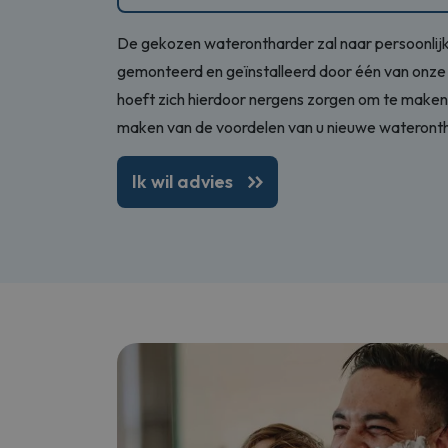
Naam
De gekozen waterontharder zal naar persoonlij
woocommerce_
gemonteerd en geïnstalleerd door één van onze
hoeft zich hierdoor nergens zorgen om te maken,
woocommerce
maken van de voordelen van u nieuwe wateronth
Ik wil advies
Naam
Naam
sbjs_session
_ga_KYXKMK6
cookieyes-co
sbjs_first_add
_ga
sbjs_current
sbjs_first
sbjs_udata
wp_woocommer