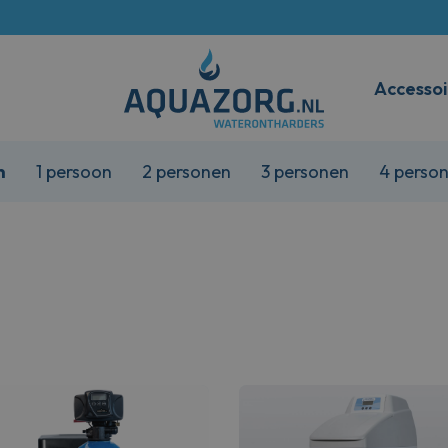
Accessoi
n
1 persoon
2 personen
3 personen
4 perso