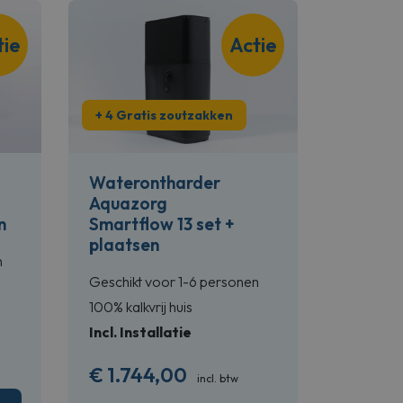
tie
Actie
+ 4 Gratis zoutzakken
Waterontharder
Aquazorg
n
Smartflow 13 set +
plaatsen
n
Geschikt voor 1-6 personen
100% kalkvrij huis
Incl. Installatie
€
1.744,00
incl. btw