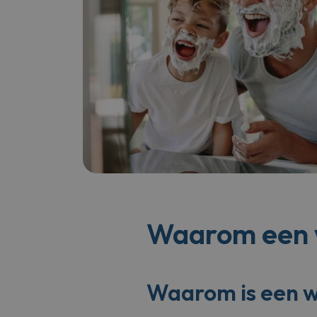
sbjs_migratio
sbjs_current_
Waarom een 
Waarom is een 