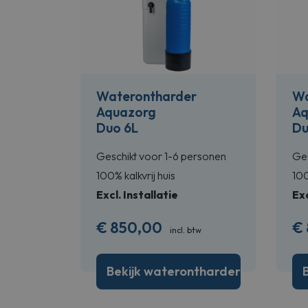
Waterontharder
Wa
Aquazorg
Aq
Duo 6L
Du
Geschikt voor 1-6 personen
Ges
100% kalkvrij huis
100
Excl. Installatie
Exc
€
850,00
€
incl. btw
Bekijk waterontharder