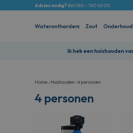
Advies nodig?
Bel 085 – 760 43 00
Waterontharders
Zout
Onderhoud
Ik heb een huishouden va
Home
›
Huishouden
›
4 personen
4 personen