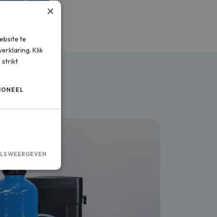
op maat
×
ebsite te
erklaring. Klik
strikt
IONEEL
ILS WEERGEVEN
saanmelding en