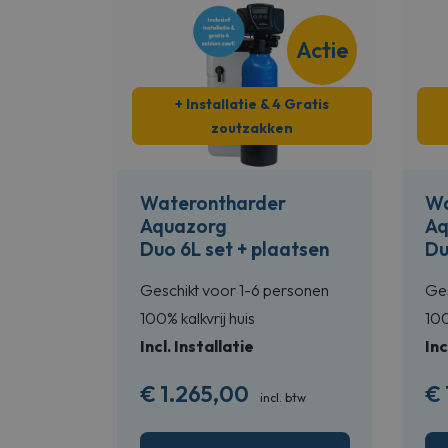
Actie
+ Installatie & 4 Gratis
zoutzakken
Waterontharder
Wa
Aquazorg
Aq
Duo 6L set + plaatsen
Du
Geschikt voor 1-6 personen
Ges
100% kalkvrij huis
100
Incl. Installatie
Inc
€
1.265,00
€
incl. btw