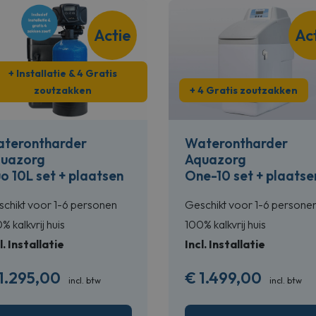
Actie
Ac
+ Installatie & 4 Gratis
zoutzakken
+ 4 Gratis zoutzakken
terontharder
Waterontharder
uazorg
Aquazorg
o 10L set + plaatsen
One-10 set + plaatse
chikt voor 1-6 personen
Geschikt voor 1-6 persone
% kalkvrij huis
100% kalkvrij huis
l. Installatie
Incl. Installatie
1.295,00
€
1.499,00
incl. btw
incl. btw