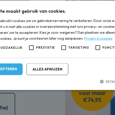
Ik wil graag advies 
te maakt gebruik van cookies.
ebruikt cookies om uw gebruikerservaring te verbeteren. Door onze w
t u in met alle cookies in overeenstemming met ons privacy- en cookiev
teren' om te accepteren. Kies je voor weigeren? Dan plaatsen we alleen 
cookies. Je kunt je voorkeuren later nog aanpassen.
Privacy & cookies
es voor je
OODZAKELIJK
PRESTATIE
TARGETING
FUNCT
CEPTEREN
ALLES AFWIJZEN
harder te installeren, maar u
Onderhoud +
ud van garantie) de
DETA
1 jaar zout
g.
voor maar
w
€74,95
Strikt noodzakelijk
Prestatie
Targeting
Functioneel
btw)
ijke cookies maken de kernfunctionaliteiten van de website mogelijk, zoals gebruiker
e website kan niet goed worden gebruikt zonder de strikt noodzakelijke cookies.