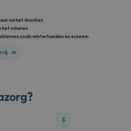
haar na het douchen
a het scheren
problemen zoals winterhanden en eczeem
 rij
azorg?