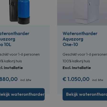
terontharder
Waterontharder
uazorg
Aquazorg
o 10L
One-10
chikt voor 1-6 personen
Geschikt voor 1-6 persone
% kalkvrij huis
100% kalkvrij huis
l. Installatie
Excl. Installatie
880,00
€
1.050,00
incl. btw
incl. btw
Bekijk waterontharder
Bekijk wateronthar