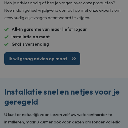
gegenereerd
Heb je advies nodig of heb je vragen over onze producten?
nummer toe te
wijzen als klant-ID.
Neem dan geheel vrijblijvend contact op met onze experts om
Het is opgenomen in
elk paginaverzoek op
eenvoudig al je vragen beantwoord te krijgen.
een site en wordt
gebruikt om
bezoekers-, sessie-
All-In garantie van maar liefst 15 jaar
en
Installatie op maat
campagnegegevens
te berekenen voor de
Gratis verzending
analyserapporten
van de site.
Ik wil graag advies op maat
Installatie snel en netjes voor je
geregeld
U kunt er natuurlijk voor kiezen zelf uw waterontharder te
installeren, maar u kunt er ook voor kiezen om (onder volledig