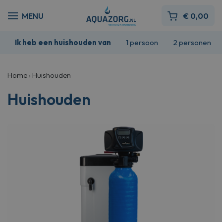
€
0,00
Ik heb een huishouden van
1 persoon
2 personen
Home
›
Huishouden
Huishouden