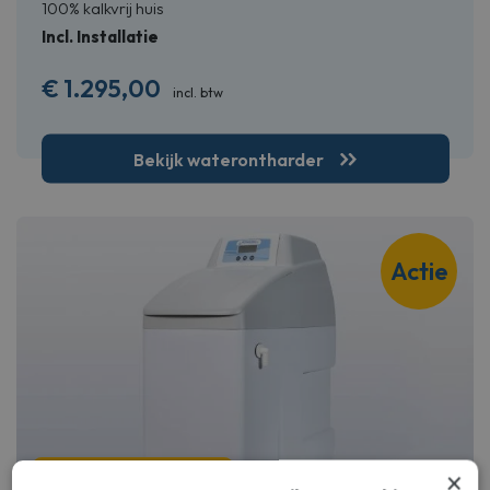
100% kalkvrij huis
Incl. Installatie
€
1.295,00
incl. btw
Bekijk waterontharder
Actie
×
+ 4 Gratis zoutzakken