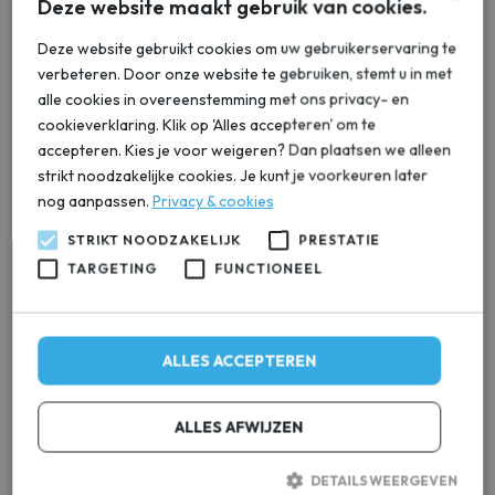
Deze website maakt gebruik van cookies.
Deze website gebruikt cookies om uw gebruikerservaring te
Waterontharder Aquazorg
verbeteren. Door onze website te gebruiken, stemt u in met
One-10 set + plaatsen
alle cookies in overeenstemming met ons privacy- en
cookieverklaring. Klik op 'Alles accepteren' om te
Geschikt voor 1-6 personen
accepteren. Kies je voor weigeren? Dan plaatsen we alleen
100% kalkvrij huis
strikt noodzakelijke cookies. Je kunt je voorkeuren later
Incl. Installatie
nog aanpassen.
Privacy & cookies
€
1.499,00
STRIKT NOODZAKELIJK
PRESTATIE
incl. btw
TARGETING
FUNCTIONEEL
Bekijk waterontharder
ALLES ACCEPTEREN
Actie
ALLES AFWIJZEN
DETAILS WEERGEVEN