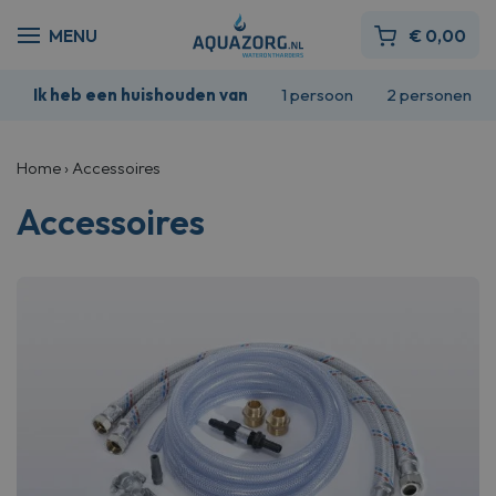
€
0,00
Ik heb een huishouden van
1 persoon
2 personen
Home
›
Accessoires
Accessoires