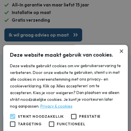
All-In garantie van maar liefst 15 jaar
Installatie op maat
Gratis verzending
Ik wil graag advies op maat
×
Deze website maakt gebruik van cookies.
Deze website gebruikt cookies om uw gebruikerservaring te
Installatie snel en netjes voor je
verbeteren. Door onze website te gebruiken, stemt u in met
geregeld
alle cookies in overeenstemming met ons privacy- en
cookieverklaring. Klik op 'Alles accepteren' om te
U kunt er natuurlijk voor kiezen zelf uw waterontharder te
accepteren. Kies je voor weigeren? Dan plaatsen we alleen
strikt noodzakelijke cookies. Je kunt je voorkeuren later
installeren, maar u kunt er ook voor kiezen om (onder volledig
nog aanpassen.
Privacy & cookies
behoud van garantie) de waterontharder te laten plaatsen
door Aquazorg.
STRIKT NOODZAKELIJK
PRESTATIE
TARGETING
FUNCTIONEEL
Complete installatie van uw