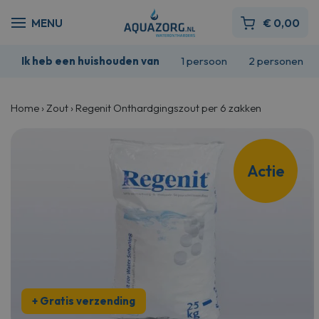
€
0,00
Ik heb een huishouden van
1 persoon
2 personen
Home
›
Zout
›
Regenit Onthardgingszout per 6 zakken
Actie
+ Gratis verzending