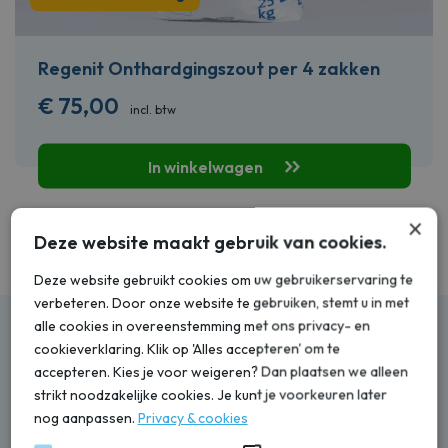
Regenit Onthardgingszout per 4 zakken
€
75,00
incl. btw
In winkelwagen
×
Deze website maakt gebruik van cookies.
Bekijk accessoires
Deze website gebruikt cookies om uw gebruikerservaring te
verbeteren. Door onze website te gebruiken, stemt u in met
alle cookies in overeenstemming met ons privacy- en
Installatie snel en netjes voor je
cookieverklaring. Klik op 'Alles accepteren' om te
geregeld
accepteren. Kies je voor weigeren? Dan plaatsen we alleen
strikt noodzakelijke cookies. Je kunt je voorkeuren later
nog aanpassen.
Privacy & cookies
U kunt er natuurlijk voor kiezen zelf uw waterontharder te