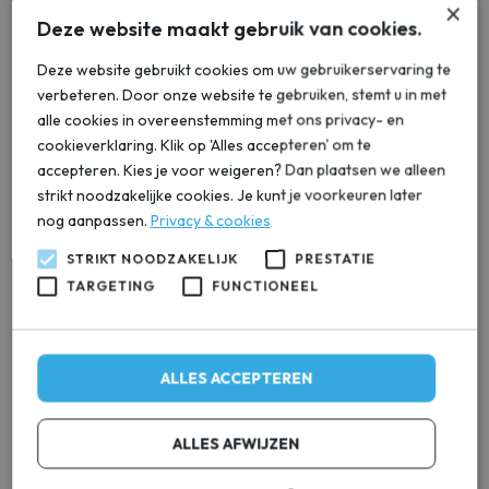
×
Onze waterontharders zijn speciaal ontworpen voor de
Deze website maakt gebruik van cookies.
waterkwaliteit in Hasselt en zijn eenvoudig te installeren en te
Deze website gebruikt cookies om uw gebruikerservaring te
onderhouden, zodat u er geen omkijken naar heeft. Wilt u ook
verbeteren. Door onze website te gebruiken, stemt u in met
genieten van zachter water in uw woning in Hasselt? Neem dan
alle cookies in overeenstemming met ons privacy- en
contact met ons op en ontdek de mogelijkheden van een
cookieverklaring. Klik op 'Alles accepteren' om te
waterontharder.
accepteren. Kies je voor weigeren? Dan plaatsen we alleen
strikt noodzakelijke cookies. Je kunt je voorkeuren later
Bespaar op Energiekosten met
nog aanpassen.
Privacy & cookies
een Waterontharder in Hasselt
STRIKT NOODZAKELIJK
PRESTATIE
TARGETING
FUNCTIONEEL
Wist u dat hard water ook invloed heeft op uw energiekosten?
Door de kalkaanslag op uw apparaten en leidingen wordt er
namelijk meer energie verbruikt. Dit komt doordat het
ALLES ACCEPTEREN
verwarmingselement in bijvoorbeeld uw wasmachine of
vaatwasser minder efficiënt werkt als er kalkaanslag aanwezig
is. Dit betekent dat er meer energie nodig is om hetzelfde
ALLES AFWIJZEN
resultaat te bereiken.