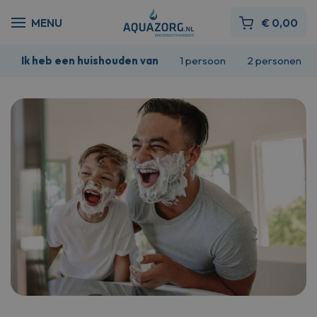
€
0,00
Ik heb een huishouden van
1 persoon
2 personen