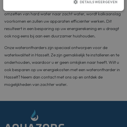
DETAILS WEERGEVEN
Een waterontharder kan dit probleem oplossen. Door het
omzetten van hard water naar zacht water, wordt kalkaanslag
voorkomen en zullen uw apparaten efficiënter werken. Dit
Strikt noodzakelijk
Prestatie
Targeting
resulteert in een besparing op uw energierekening en u draagt
Functioneel
ook nog eens bij aan een duurzamer huishouden.
Strikt noodzakelijke cookies maken de kernfunctionaliteiten van de
website mogelijk, zoals gebruikersaanmelding en accountbeheer. De
Onze waterontharders zijn speciaal ontworpen voor de
website kan niet goed worden gebruikt zonder de strikt noodzakelijke
cookies.
waterkwaliteit in Hasselt. Ze zijn gemakkelijk te installeren en te
Aanbieder
onderhouden, waardoor u er geen omkijken naar heeft. Wilt u
Naam
Vervaldatum
Omschrijv
/ Domein
ook besparen op uw energiekosten met een waterontharder in
woocommerce_items_in_cart
Automattic
Sessie
Helpt
Hasselt? Neem dan contact met ons op en ontdek de
Inc.
WooComme
aquazorg.nl
te bepalen
mogelijkheden van zachter water.
wanneer d
inhoud /
gegevens 
de
winkelwag
veranderen
woocommerce_cart_hash
Automattic
Sessie
Helpt
Inc.
WooComme
aquazorg.nl
te bepalen
wanneer d