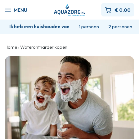
€
0,00
Ik heb een huishouden van
1 persoon
2 personen
Home
›
Waterontharder kopen