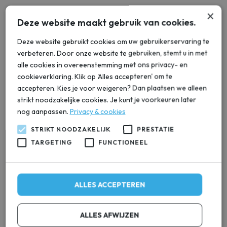
×
Onze waterontharders zijn speciaal ontworpen voor de
Deze website maakt gebruik van cookies.
waterkwaliteit in Utrecht en zijn gemakkelijk te installeren en te
onderhouden. Zo heeft u er geen omkijken naar. Wilt u ook
Deze website gebruikt cookies om uw gebruikerservaring te
verbeteren. Door onze website te gebruiken, stemt u in met
genieten van zachter water in uw woning in Utrecht? Neem dan
alle cookies in overeenstemming met ons privacy- en
contact met ons op en ontdek de mogelijkheden van een
cookieverklaring. Klik op 'Alles accepteren' om te
waterontharder.
accepteren. Kies je voor weigeren? Dan plaatsen we alleen
Bespaar op Energiekosten met
strikt noodzakelijke cookies. Je kunt je voorkeuren later
nog aanpassen.
Privacy & cookies
een Waterontharder in Utrecht
STRIKT NOODZAKELIJK
PRESTATIE
TARGETING
FUNCTIONEEL
Wist u dat hard water ook invloed heeft op uw energiekosten?
Door de kalkaanslag op uw apparaten en leidingen wordt er
namelijk meer energie verbruikt. Dit komt doordat het
verwarmingselement in bijvoorbeeld uw wasmachine of
ALLES ACCEPTEREN
vaatwasser minder efficiënt werkt als er kalkaanslag aanwezig
is. Hierdoor is er meer energie nodig om hetzelfde resultaat te
ALLES AFWIJZEN
bereiken.