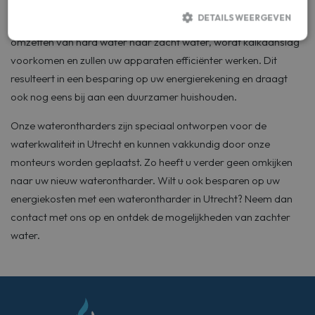
DETAILS WEERGEVEN
Een waterontharder kan dit probleem oplossen. Door het
omzetten van hard water naar zacht water, wordt kalkaanslag
voorkomen en zullen uw apparaten efficiënter werken. Dit
Strikt noodzakelijk
Prestatie
Targeting
resulteert in een besparing op uw energierekening en draagt
Functioneel
ook nog eens bij aan een duurzamer huishouden.
Strikt noodzakelijke cookies maken de kernfunctionaliteiten van de
website mogelijk, zoals gebruikersaanmelding en accountbeheer. De
Onze waterontharders zijn speciaal ontworpen voor de
website kan niet goed worden gebruikt zonder de strikt noodzakelijke
waterkwaliteit in Utrecht en kunnen vakkundig door onze
cookies.
monteurs worden geplaatst. Zo heeft u verder geen omkijken
Aanbieder
Naam
Vervaldatum
Omschrijv
/ Domein
naar uw nieuw waterontharder. Wilt u ook besparen op uw
woocommerce_items_in_cart
Automattic
Sessie
Helpt
energiekosten met een waterontharder in Utrecht? Neem dan
Inc.
WooComme
contact
met ons op en ontdek de mogelijkheden van zachter
aquazorg.nl
te bepalen
wanneer d
water.
inhoud /
gegevens 
de
winkelwag
veranderen
woocommerce_cart_hash
Automattic
Sessie
Helpt
Inc.
WooComme
aquazorg.nl
te bepalen